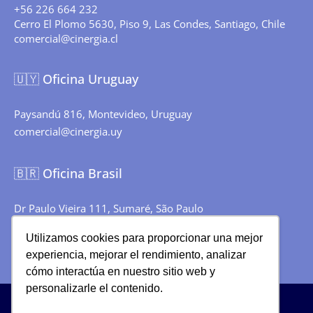
+56 226 664 232
Cerro El Plomo 5630, Piso 9, Las Condes, Santiago, Chile
comercial@cinergia.cl
🇺🇾
Oficina Uruguay
Paysandú 816, Montevideo, Uruguay
comercial@cinergia.uy
🇧🇷
Oficina Brasil
Dr Paulo Vieira 111, Sumaré, São Paulo
brasil@cinergia.com.ar
Utilizamos cookies para proporcionar una mejor
experiencia, mejorar el rendimiento, analizar
cómo interactúa en nuestro sitio web y
personalizarle el contenido.